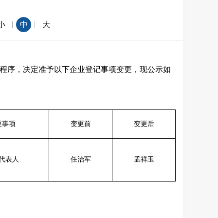
|
|
小
中
大
程序，决定准予以下企业登记事项变更，现公示如
更事项
变更前
变更后
代表人
任治军
孟祥玉