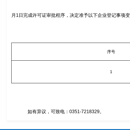
月
1日
完成许可证审批程序，决定准予以下企业
登记
事项变
序号
1
如有异议，可致电：
0351-721832
9
。