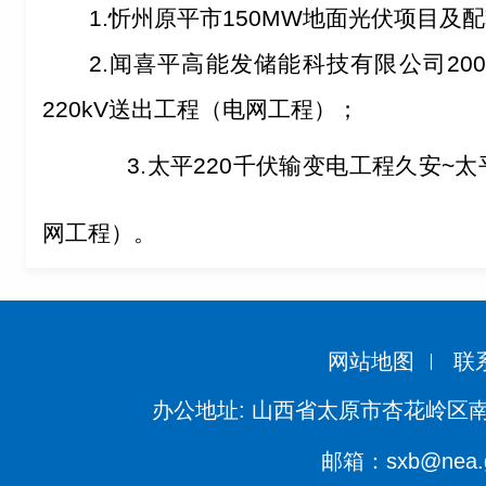
1.
忻州原平市
150MW
地面光伏项目及配
2.
闻喜平高能发储能科技有限公司
20
220kV
送出工程（电网工程）；
3.
太平
220
千伏输变电工程久安
~
太
网工程）。
网站地图
联
办公地址: 山西省太原市杏花岭区南
邮箱：sxb@nea.g