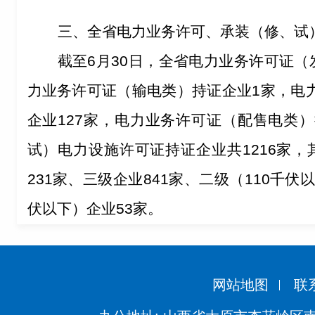
三
、
全省电力业务许可、承装（修、试
截至
6
月
30
日
，
全省电力业务许可证（
力业务许可证（输电类）持证企业
1
家，电
企业
12
7
家
，
电力业务许可证（配售电类）
试）电力设施许可证持证企业共
1216
家
，
231
家、三级企业
841
家、
二
级（
110
千伏
伏以下）企业
53
家。
网站地图
联