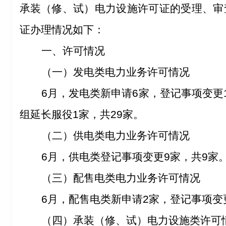
承装（修、试）电力设施许可证的受理、审
证办理情况如下：
一、许可情况
（一）
发电类电力业务许可情况
6
月，发电类新申请
6
家，登记事项变更
组延长服役
1
家，共
29
家。
（
二
）
供电类电力业务许可情况
6
月，供电类登记事项变更
9
家，共
9
家
（
三
）
配售电类电力业务许可情况
6
月，配售电类新申请
2
家，登记事项变
（
四
）
承装（修、试）
电力设施类
许可