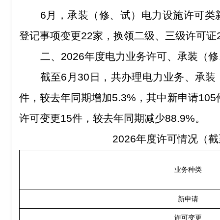
6
月，承装（修、试）电力设施许可类
登记事项变更
22
家，换领二级、三级许可证
二、
202
6
年度电力业务许可、承装（修
截至
6
月
30
日，共办理电力业务、承装
件，较去年同期
增加
5.3
%
，其中新申请
105
许可变更
15
件，较去年同期
减少
88.9
%
。
202
6
年度许可情况（截
业务种类
新申请
许可变更