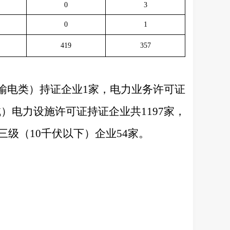
0
3
0
1
419
357
输电类）持证企业
1
家，电力业务许可证
试）电力设施许可证持证企业共
1197
家
，
三
级（
10
千伏以下）企业
54
家。