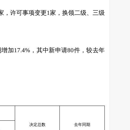
家，许可事项变更
1
家，换领二级、三级
期
增加
17.4
%
，其中新申请
80
件，较去年
决定总数
去年同期