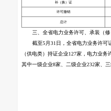
补（换）证
许可撤销
总计
三
、
全省电力业务许可、承装（修
截至
5
月
31
日
，
全省电力业务许可
（供电类）持证企业
12
7
家
，
电力业务
其中一级企业
8
家、二级企业
232
家、三