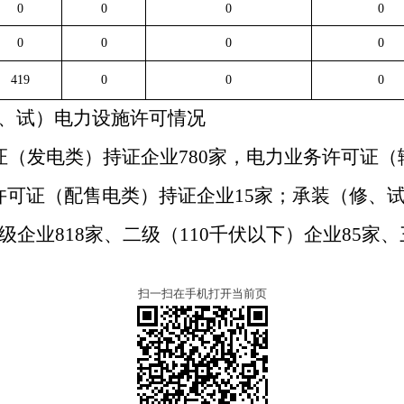
0
0
0
0
0
0
0
0
419
0
0
0
、试）电力设施许可情况
证（发电类）持证企业
7
80
家
，
电力业务许可证（
许可证（配售电类）持证企业
1
5
家
；
承装（修、
级企业
818
家、
二
级（
110
千伏以下）企业
85
家、
扫一扫在手机打开当前页