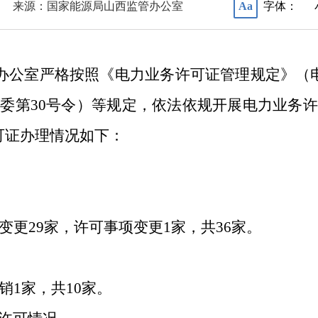
来源：国家能源局山西监管办公室
字体：
Aa
办公室严格按照《电力业务许可证管理规定》（
革
委第
3
0
号令）
等
规定，依法依规开展电力业务许
可证办理情况如下：
变更
29
家，许可事项变更
1
家，共
36
家。
销
1
家，共
10
家。