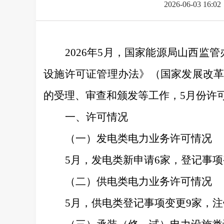
2026-06-03 16:02
202
6
年
5
月，国家能源局山西监管
设施许可证管理办法》（国家发
展
改
的受理、审查和颁发等工作，
5
月
份许
一、许可情况
（一）
发电类电力业务许可情况
5
月，发电类新申请
6
家，登记事项
（
二
）
供电类电力业务许可情况
5
月，供电类登记事项变更
9
家，注