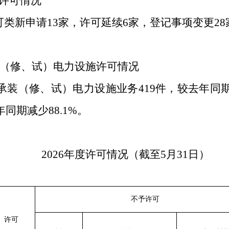
许可
情况
可类新申请
13
家，许可延续
6
家，登记事项变更
28
（修、试）电力设施许可情况
承装（修、试）电力设施业务
419
件，较去年同
年同期
减少
88.1
%
。
202
6
年度许可情况（截
至
5
月
31
日）
不予许可
许可