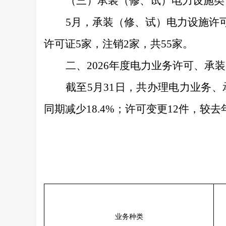
（
三
）
承装（修、试）
电力设施类
5
月，承装（修、试）电力设施许
许可证
5
家，注销
2
家，共
55
家。
二、
202
6
年度电力业务许可、承装
截至
5
月
31
日，共办理电力业务、
同期
减少
18.4
%
；许可变更
12
件，较去
业务种类