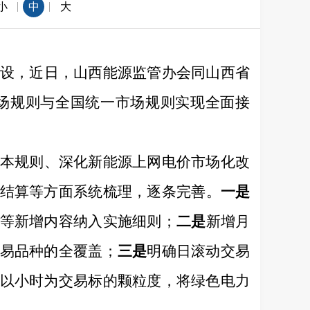
|
|
小
中
大
设，
近日，山西能源监管办会同山西省
场规则与全国统一市场规则实现全面接
本规则、深化新能源上网电价市场化改
结算等方面系统梳理，
逐条完善。
一是
等新增内容
纳
入
实施细则
；
二是
新增月
易品种的全覆盖
；
三是
明确日滚动交易
以小时为交易标的颗粒度，将绿色电力