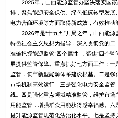
2025
年，山西能源监管办坚决落实国家
排，
聚焦
能源
安全
保供、绿色
低碳转型
发展
电力
营商环境等方面取得新成效，有效推动
2026
年
是
“十五五”开局之年，山西能
特色社会主义思想为指导，深入贯彻党的二
准确把握能源监管“四个属性”，聚焦“四个监
展提供监管保障。
重点
抓好
七
方面工作：一
监管，筑牢新型能源体系建设根基。二是强
市场机制高效运行
。
三是强化电力安全监管
线
。四是强化重点领域精准监管，维护市场
用能监管，增强群众用能获得感幸福感。六
提升能源监管规范化法治化水平。七是坚持