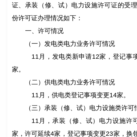
证、承装（修、试）电力设施许可证的受
份许可证办理情况如下：
一、许可情况
（一）
发电类电力业务许可情况
11
月，发电类
新申请
12
家，登记事
家。
（
二
）
供电类电力业务许可情况
11
月，供电类
登记事项变更
14
家。
（三）
承装（修、试）
电力设施类
许可
11
月，承装（修、试）电力设施许
家，
许可延续
4
家
，
登记事项变更
23
家
，
换