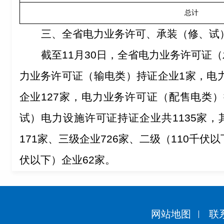
总计
三
、
全省电力业务许可、承装（修、试
截至
11
月
3
0
日
，
全省电力业务许可证（
力业务许可证（输电类）持证企业
1
家，电
企业
12
7
家
，
电力业务许可证（配售电类）
试）电力设施许可证持证企业共
1135
家
，
171
家、三级企业
726
家、
二
级（
110
千伏以
伏以下）企业
6
2
家。
网站地图
联