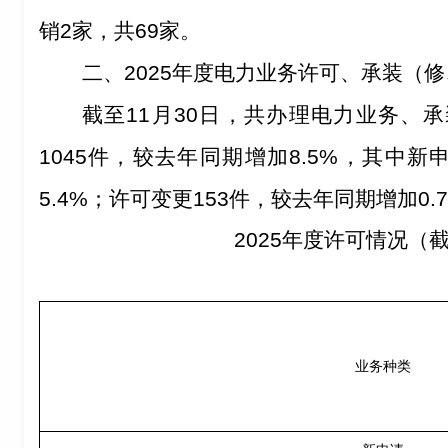
销
2
家，
共
69
家。
二、
2025年度电力业务许可、承装（
截至
11
月
3
0
日，共办理电力业务、承
1045
件，较去年同期
增加
8.5
%
，其中新
5.4
%
；许可变更
153
件，较去年同期增加
0.7
2025
年度许可情况（
业务种类