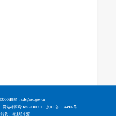
30006
邮箱：sxb@nea.gov.cn
1
网站标识码: bm62000001
京ICP备11044902号
需转载，请注明来源